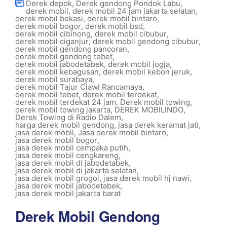
Derek depok
,
Derek gendong Pondok Labu
,
derek mobil
,
derek mobil 24 jam jakarta selatan
,
derek mobil bekasi
,
derek mobil bintaro
,
derek mobil bogor
,
derek mobil bsd
,
derek mobil cibinong
,
derek mobil cibubur
,
derek mobil ciganjur
,
derek mobil gendong cibubur
,
derek mobil gendong pancoran
,
derek mobil gendong tebet
,
derek mobil jabodetabek
,
derek mobil jogja
,
derek mobil kebagusan
,
derek mobil kebon jeruk
,
derek mobil surabaya
,
derek mobil Tajur Ciawi Rancamaya
,
derek mobil tebet
,
derek mobil terdekat
,
derek mobil terdekat 24 jam
,
Derek mobil towing
,
derek mobil towing jakarta
,
DEREK MOBILINDO
,
Derek Towing di Radio Dalem
,
harga derek mobil gendong
,
jasa derek keramat jati
,
jasa derek mobil
,
Jasa derek mobil bintaro
,
jasa derek mobil bogor
,
jasa derek mobil cempaka putih
,
jasa derek mobil cengkareng
,
jasa derek mobil di jabodetabek
,
jasa derek mobil di jakarta selatan
,
jasa derek mobil grogol
,
jasa derek mobil hj nawi
,
jasa derek mobil jabodetabek
,
jasa derek mobil jakarta barat
Derek Mobil Gendong