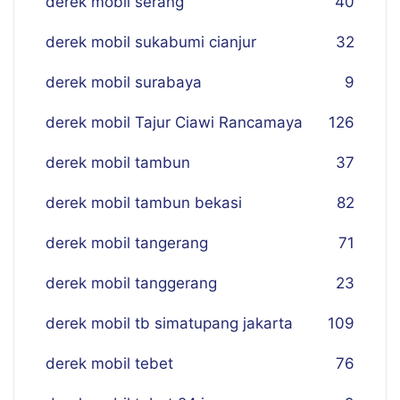
derek mobil serang
40
derek mobil sukabumi cianjur
32
derek mobil surabaya
9
derek mobil Tajur Ciawi Rancamaya
126
derek mobil tambun
37
derek mobil tambun bekasi
82
derek mobil tangerang
71
derek mobil tanggerang
23
derek mobil tb simatupang jakarta
109
derek mobil tebet
76