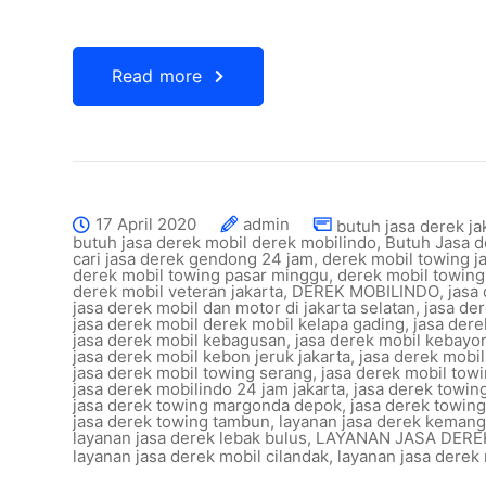
Read more
17 April 2020
admin
butuh jasa derek ja
butuh jasa derek mobil derek mobilindo
,
Butuh Jasa 
cari jasa derek gendong 24 jam
,
derek mobil towing j
derek mobil towing pasar minggu
,
derek mobil towing
derek mobil veteran jakarta
,
DEREK MOBILINDO
,
jasa
jasa derek mobil dan motor di jakarta selatan
,
jasa de
jasa derek mobil derek mobil kelapa gading
,
jasa dere
jasa derek mobil kebagusan
,
jasa derek mobil kebayo
jasa derek mobil kebon jeruk jakarta
,
jasa derek mobi
jasa derek mobil towing serang
,
jasa derek mobil towi
jasa derek mobilindo 24 jam jakarta
,
jasa derek towin
jasa derek towing margonda depok
,
jasa derek towin
jasa derek towing tambun
,
layanan jasa derek kemang
layanan jasa derek lebak bulus
,
LAYANAN JASA DER
layanan jasa derek mobil cilandak
,
layanan jasa derek 