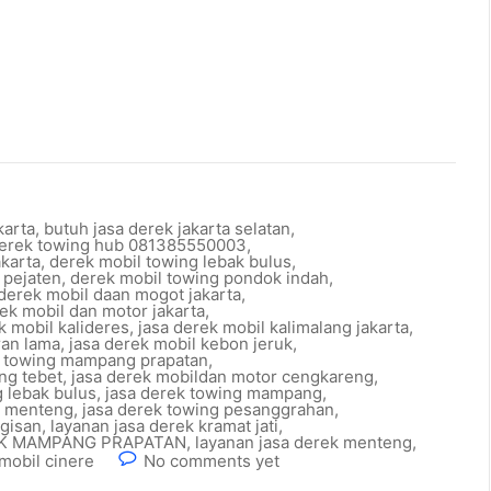
karta
,
butuh jasa derek jakarta selatan
,
derek towing hub 081385550003
,
akarta
,
derek mobil towing lebak bulus
,
 pejaten
,
derek mobil towing pondok indah
,
 derek mobil daan mogot jakarta
,
rek mobil dan motor jakarta
,
k mobil kalideres
,
jasa derek mobil kalimalang jakarta
,
ran lama
,
jasa derek mobil kebon jeruk
,
l towing mampang prapatan
,
ng tebet
,
jasa derek mobildan motor cengkareng
,
g lebak bulus
,
jasa derek towing mampang
,
g menteng
,
jasa derek towing pesanggrahan
,
gisan
,
layanan jasa derek kramat jati
,
EK MAMPANG PRAPATAN
,
layanan jasa derek menteng
,
mobil cinere
No comments yet