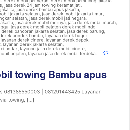
a
,
derek mobil palmerah
,
derek mobil pamulang jakarta
,
s
,
jasa derek 24 jam towing keramat jati
,
 jakarta
,
jasa derek bambu apus jakarta
,
obil jakarta selatan
,
jasa derek mobil jakarta timur
,
ingkar selatan
,
jasa derek mobil jati negara
,
jakarta
,
jasa derek mobil meruya
,
jasa derek mobil murah
,
nggu
,
jasa derek mobil pejaten derek mobilindo
,
a derek pancoran jakarta selatan
,
jasa derek parung
,
 derek pondok bambu
,
layanan derek bogor
,
,
layanan derek cinere
,
layanan derek depok
,
t
,
layanan derek jakarta selatan
,
 cilandak
,
layanan jasa derek mobil cinere
,
mobil pejaten
,
layanan jasa derek mobil terdekat
bil towing Bambu apus
us 081385550003 | 081291443425 Layanan
via towing, […]