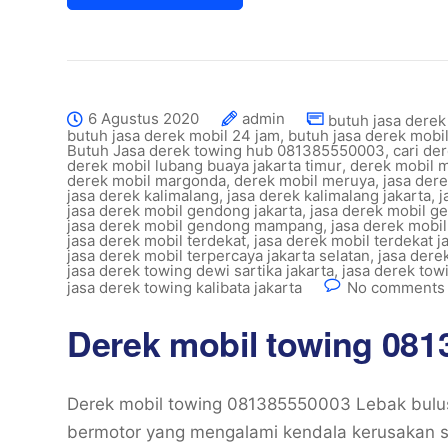
6 Agustus 2020
admin
butuh jasa derek
butuh jasa derek mobil 24 jam
,
butuh jasa derek mobi
Butuh Jasa derek towing hub 081385550003
,
cari de
derek mobil lubang buaya jakarta timur
,
derek mobil 
derek mobil margonda
,
derek mobil meruya
,
jasa dere
jasa derek kalimalang
,
jasa derek kalimalang jakarta
,
j
jasa derek mobil gendong jakarta
,
jasa derek mobil ge
jasa derek mobil gendong mampang
,
jasa derek mobi
jasa derek mobil terdekat
,
jasa derek mobil terdekat j
jasa derek mobil terpercaya jakarta selatan
,
jasa dere
jasa derek towing dewi sartika jakarta
,
jasa derek tow
jasa derek towing kalibata jakarta
No comments 
Derek mobil towing 081
Derek mobil towing 081385550003 Lebak bulu
bermotor yang mengalami kendala kerusakan sa