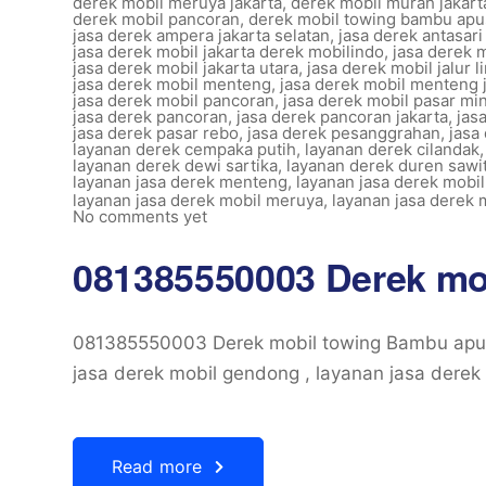
derek mobil meruya jakarta
,
derek mobil murah jakart
derek mobil pancoran
,
derek mobil towing bambu apu
jasa derek ampera jakarta selatan
,
jasa derek antasari
jasa derek mobil jakarta derek mobilindo
,
jasa derek m
jasa derek mobil jakarta utara
,
jasa derek mobil jalur l
jasa derek mobil menteng
,
jasa derek mobil menteng 
jasa derek mobil pancoran
,
jasa derek mobil pasar mi
jasa derek pancoran
,
jasa derek pancoran jakarta
,
jas
jasa derek pasar rebo
,
jasa derek pesanggrahan
,
jasa
layanan derek cempaka putih
,
layanan derek cilandak
layanan derek dewi sartika
,
layanan derek duren sawi
layanan jasa derek menteng
,
layanan jasa derek mobil
layanan jasa derek mobil meruya
,
layanan jasa derek 
No comments yet
081385550003 Derek mo
081385550003 Derek mobil towing Bambu ap
jasa derek mobil gendong , layanan jasa derek 
Read more