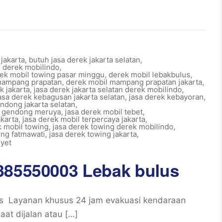
 jakarta
,
butuh jasa derek jakarta selatan
,
l derek mobilindo
,
rek mobil towing pasar minggu
,
derek mobil lebakbulus
,
mampang prapatan
,
derek mobil mampang prapatan jakarta
,
k jakarta
,
jasa derek jakarta selatan derek mobilindo
,
asa derek kebagusan jakarta selatan
,
jasa derek kebayoran
,
ndong jakarta selatan
,
l gendong meruya
,
jasa derek mobil tebet
,
akarta
,
jasa derek mobil terpercaya jakarta
,
k mobil towing
,
jasa derek towing derek mobilindo
,
ing fatmawati
,
jasa derek towing jakarta
,
yet
385550003 Lebak bulus
s Layanan khusus 24 jam evakuasi kendaraan
at dijalan atau […]