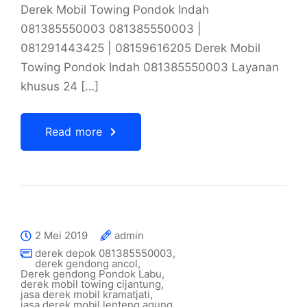
Derek Mobil Towing Pondok Indah
081385550003 081385550003 |
081291443425 | 08159616205 Derek Mobil
Towing Pondok Indah 081385550003 Layanan
khusus 24 […]
Read more
2 Mei 2019
admin
derek depok 081385550003
,
derek gendong ancol
,
Derek gendong Pondok Labu
,
derek mobil towing cijantung
,
jasa derek mobil kramatjati
,
jasa derek mobil lenteng agung
,