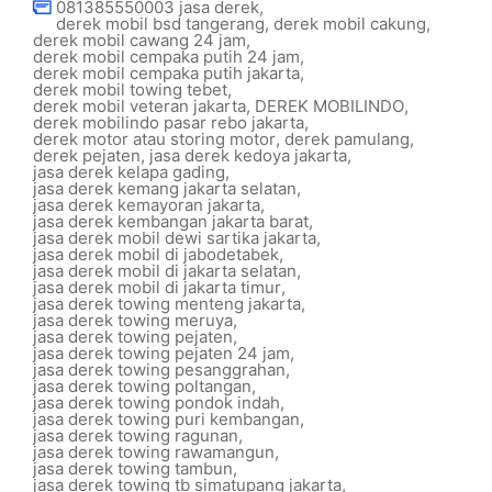
081385550003 jasa derek
,
derek mobil bsd tangerang
,
derek mobil cakung
,
derek mobil cawang 24 jam
,
derek mobil cempaka putih 24 jam
,
derek mobil cempaka putih jakarta
,
derek mobil towing tebet
,
derek mobil veteran jakarta
,
DEREK MOBILINDO
,
derek mobilindo pasar rebo jakarta
,
derek motor atau storing motor
,
derek pamulang
,
derek pejaten
,
jasa derek kedoya jakarta
,
jasa derek kelapa gading
,
jasa derek kemang jakarta selatan
,
jasa derek kemayoran jakarta
,
jasa derek kembangan jakarta barat
,
jasa derek mobil dewi sartika jakarta
,
jasa derek mobil di jabodetabek
,
jasa derek mobil di jakarta selatan
,
jasa derek mobil di jakarta timur
,
jasa derek towing menteng jakarta
,
jasa derek towing meruya
,
jasa derek towing pejaten
,
jasa derek towing pejaten 24 jam
,
jasa derek towing pesanggrahan
,
jasa derek towing poltangan
,
jasa derek towing pondok indah
,
jasa derek towing puri kembangan
,
jasa derek towing ragunan
,
jasa derek towing rawamangun
,
jasa derek towing tambun
,
jasa derek towing tb simatupang jakarta
,