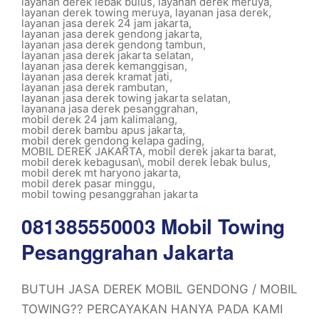
layanan derek lebak bulus
,
layanan derek meruya
,
layanan derek towing meruya
,
layanan jasa derek
,
layanan jasa derek 24 jam jakarta
,
layanan jasa derek gendong jakarta
,
layanan jasa derek gendong tambun
,
layanan jasa derek jakarta selatan
,
layanan jasa derek kemanggisan
,
layanan jasa derek kramat jati
,
layanan jasa derek rambutan
,
layanan jasa derek towing jakarta selatan
,
layanana jasa derek pesanggrahan
,
mobil derek 24 jam kalimalang
,
mobil derek bambu apus jakarta
,
mobil derek gendong kelapa gading
,
MOBIL DEREK JAKARTA
,
mobil derek jakarta barat
,
mobil derek kebagusan\
,
mobil derek lebak bulus
,
mobil derek mt haryono jakarta
,
mobil derek pasar minggu
,
mobil towing pesanggrahan jakarta
081385550003 Mobil Towing
Pesanggrahan Jakarta
BUTUH JASA DEREK MOBIL GENDONG / MOBIL
TOWING?? PERCAYAKAN HANYA PADA KAMI