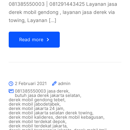
081385550003 | 081291443425 Layanan jasa
derek mobil gendong , layanan jasa derek via
towing, Layanan […]
Read more
2 Februari 2021
admin
081385550003 jasa derek
,
butuh jasa derek jakarta selatan
,
derek mobil gendong tebet
,
derek mobil jabodetabek
,
derek mobil jakarta 24 jam
,
derek mobil jakarta selatan derek towing
,
derek mobil kalideres
,
derek mobil kebagusan
,
derek mobil terdekat depok
,
derek mobil terdekat jakarta
,