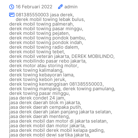
16 Februari 2022
admin
081385550003 jasa derek
,
derek mobil towing lebak bulus
,
derek mobil towing palmerah
,
derek mobil towing pasar minggu
,
derek mobil towing pejaten
,
derek mobil towing pondok bambu
,
derek mobil towing pondok indah
,
derek mobil towing radio dalem
,
derek mobil towing tebet
,
derek mobil veteran jakarta
,
DEREK MOBILINDO
,
derek mobilindo pasar rebo jakarta
,
derek motor atau storing motor
,
derek towing kalimalang
,
derek towing kebayoran lama
,
derek towing kebon jeruk
,
derek towing kemanggisan 081385550003
,
derek towing mampang
,
derek towing pamulang
,
derek towing pasar minggu
,
jasa derek condet 24 jam
,
jasa derek daerah blok m jakarta
,
jasa derek daerah cempaka putih
,
jasa derek daerah jalan panjang jakarta selatan
,
jasa derek daerah menteng
,
jasa derek mobil dan motor di jakarta selatan
,
jasa derek mobil dan motor jakarta
,
jasa derek mobil derek mobil kelapa gading
,
jasa derek mobil dewi sartika jakarta
,