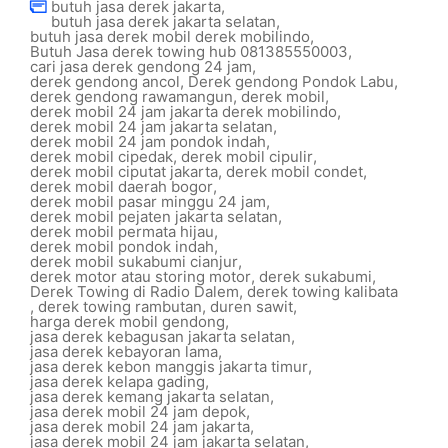
butuh jasa derek jakarta
,
butuh jasa derek jakarta selatan
,
butuh jasa derek mobil derek mobilindo
,
Butuh Jasa derek towing hub 081385550003
,
cari jasa derek gendong 24 jam
,
derek gendong ancol
,
Derek gendong Pondok Labu
,
derek gendong rawamangun
,
derek mobil
,
derek mobil 24 jam jakarta derek mobilindo
,
derek mobil 24 jam jakarta selatan
,
derek mobil 24 jam pondok indah
,
derek mobil cipedak
,
derek mobil cipulir
,
derek mobil ciputat jakarta
,
derek mobil condet
,
derek mobil daerah bogor
,
derek mobil pasar minggu 24 jam
,
derek mobil pejaten jakarta selatan
,
derek mobil permata hijau
,
derek mobil pondok indah
,
derek mobil sukabumi cianjur
,
derek motor atau storing motor
,
derek sukabumi
,
Derek Towing di Radio Dalem
,
derek towing kalibata
,
derek towing rambutan
,
duren sawit
,
harga derek mobil gendong
,
jasa derek kebagusan jakarta selatan
,
jasa derek kebayoran lama
,
jasa derek kebon manggis jakarta timur
,
jasa derek kelapa gading
,
jasa derek kemang jakarta selatan
,
jasa derek mobil 24 jam depok
,
jasa derek mobil 24 jam jakarta
,
jasa derek mobil 24 jam jakarta selatan
,