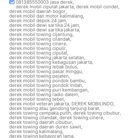
081385550003 jasa derek
,
derek mobil ciputat jakarta
,
derek mobil condet
,
derek mobil daerah bogor
,
derek mobil dan motor kalimalang
,
derek mobil depok 24 jam
,
derek mobil dewi sartika 24 jam
,
derek mobil dewi sartika jakarta
,
derek mobil towing cijantung
,
derek mobil towing cilandak
,
derek mobil towing cinere
,
derek mobil towing cipulir
,
derek mobil towing ciputat
,
derek mobil towing jakarta selatan
,
derek mobil towing kebagusan jakarta
,
derek mobil towing lebak bulus
,
derek mobil towing pasar minggu
,
derek mobil towing pejaten
,
derek mobil towing pondok bambu
,
derek mobil towing pondok indah
,
derek mobil towing puri kembangan
,
derek mobil towing radio dalem
,
derek mobil towing tebet
,
derek mobil veteran jakarta
,
DEREK MOBILINDO
,
derek towing atau gendong tanjung barat
,
derek towing cempaka putih
,
derek towing cibubur
,
derek towing cilandak
,
derek towing cinere
,
derek towing daerah cibubur
,
derek towing daerah duren sawit
,
derek towing kalimalang
,
derek towing kebayoran lama
,