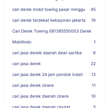
cari derek mobil towing pasar minggu
45
cari derek terdekat kebayoran jakarta
19
Cari Derek Towing 081385550003 Derek
Mobilindo
1
cari jasa dereik daerah dewi sartika
6
cari jasa derek
22
cari jasa derek 24 jam pondok indah
13
cari jasa derek cinere
11
cari jasa derek daerah cinere
10
cari jasa derek daerah ciputat
5