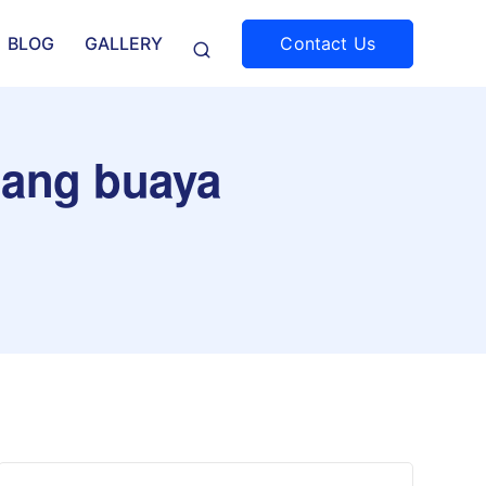
Contact Us
BLOG
GALLERY
bang buaya