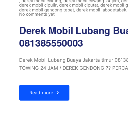
,
derek mobil cakung
,
derek mobil cawang 24 jam
,
der
derek mobil cipulir
,
derek mobil ciputat
,
derek mobil 
derek mobil gendong tebet
,
derek mobil jabodetabek
No comments yet
Derek Mobil Lubang Bua
081385550003
Derek Mobil Lubang Buaya Jakarta timur 0
TOWING 24 JAM / DEREK GENDONG ?? PERC
Read more