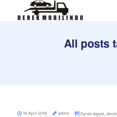
All posts
16 April 2019
admin
Derek depok
,
derek