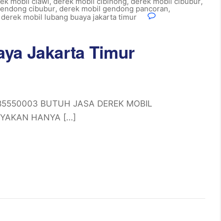
ek mobil ciawi
,
derek mobil cibinong
,
derek mobil cibubur
,
gendong cibubur
,
derek mobil gendong pancoran
,
,
derek mobil lubang buaya jakarta timur
ya Jakarta Timur
81385550003 BUTUH JASA DEREK MOBIL
AYAKAN HANYA […]