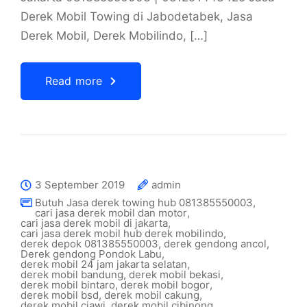
Derek Mobil Towing di Jabodetabek, Jasa
Derek Mobil, Derek Mobilindo, […]
Read more
3 September 2019
admin
Butuh Jasa derek towing hub 081385550003
,
cari jasa derek mobil dan motor
,
cari jasa derek mobil di jakarta
,
cari jasa derek mobil hub derek mobilindo
,
derek depok 081385550003
,
derek gendong ancol
,
Derek gendong Pondok Labu
,
derek mobil 24 jam jakarta selatan
,
derek mobil bandung
,
derek mobil bekasi
,
derek mobil bintaro
,
derek mobil bogor
,
derek mobil bsd
,
derek mobil cakung
,
derek mobil ciawi
,
derek mobil cibinong
,