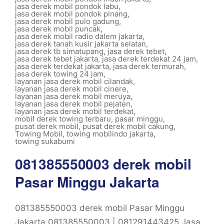
jasa derek mobil pondok labu
,
jasa derek mobil pondok pinang
,
jasa derek mobil pulo gadung
,
jasa derek mobil puncak
,
jasa derek mobil radio dalem jakarta
,
jasa derek tanah kusir jakarta selatan
,
jasa derek tb simatupang
,
jasa derek tebet
,
jasa derek tebet jakarta
,
jasa derek terdekat 24 jam
,
jasa derek terdekat jakarta
,
jasa derek termurah
,
jasa derek towing 24 jam
,
layanan jasa derek mobil cilandak
,
layanan jasa derek mobil cinere
,
layanan jasa derek mobil meruya
,
layanan jasa derek mobil pejaten
,
layanan jasa derek mobil terdekat
,
mobil derek towing terbaru
,
pasar minggu
,
pusat derek mobil
,
pusat derek mobil cakung
,
Towing Mobil
,
towing mobilindo jakarta
,
towing sukabumi
081385550003 derek mobil
Pasar Minggu Jakarta
081385550003 derek mobil Pasar Minggu
Jakarta 081385550003 | 081291443425 Jasa