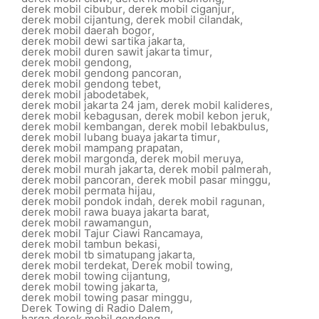
derek mobil cibubur
,
derek mobil ciganjur
,
derek mobil cijantung
,
derek mobil cilandak
,
derek mobil daerah bogor
,
derek mobil dewi sartika jakarta
,
derek mobil duren sawit jakarta timur
,
derek mobil gendong
,
derek mobil gendong pancoran
,
derek mobil gendong tebet
,
derek mobil jabodetabek
,
derek mobil jakarta 24 jam
,
derek mobil kalideres
,
derek mobil kebagusan
,
derek mobil kebon jeruk
,
derek mobil kembangan
,
derek mobil lebakbulus
,
derek mobil lubang buaya jakarta timur
,
derek mobil mampang prapatan
,
derek mobil margonda
,
derek mobil meruya
,
derek mobil murah jakarta
,
derek mobil palmerah
,
derek mobil pancoran
,
derek mobil pasar minggu
,
derek mobil permata hijau
,
derek mobil pondok indah
,
derek mobil ragunan
,
derek mobil rawa buaya jakarta barat
,
derek mobil rawamangun
,
derek mobil Tajur Ciawi Rancamaya
,
derek mobil tambun bekasi
,
derek mobil tb simatupang jakarta
,
derek mobil terdekat
,
Derek mobil towing
,
derek mobil towing cijantung
,
derek mobil towing jakarta
,
derek mobil towing pasar minggu
,
Derek Towing di Radio Dalem
,
harga derek mobil gendong
,