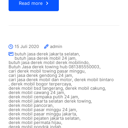
Read more
15 Juli 2020
admin
butuh jasa derek jakarta selatan
,
butuh jasa derek mobil 24 jam
,
butuh jasa derek mobil derek mobilindo
,
Butuh Jasa derek towing hub 081385550003
,
cari derek mobil towing pasar minggu
,
cari jasa derek gendong 24 jam
,
cari jasa derek mobil dan motor
,
derek mobil bintaro
,
derek mobil bogor terpercaya
,
derek mobil bsd tangerang
,
derek mobil cakung
,
derek mobil cawang 24 jam
,
derek mobil cempaka putih 24 jam
,
derek mobil jakarta selatan derek towing
,
derek mobil pancoran
,
derek mobil pasar minggu 24 jam
,
derek mobil pasar minggu jakarta
,
derek mobil pejaten jakarta selatan
,
derek mobil permata hijau
,
derek mobil pondok indah
,