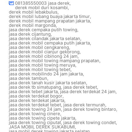
081385550003 jasa derek
,
derek mobil duri kosambi
,
derek mobil lebakbulus
,
derek mobil lubang buaya jakarta timur
,
derek mobil mampang prapatan jakarta
,
derek mobil margonda
,
jasa derek cempaka putih towing
,
jasa derek cijantung
,
jasa derek cilandak jakarta selatan
,
jasa derek mobil cempaka putih jakarta
,
jasa derek mobil cengkareng
,
jasa derek mobil cianjur gekbrong
,
jasa derek mobil cibinong 24 jam
,
jasa derek mobil towing mampang prapatan
,
jasa derek mobil towing meruya
,
jasa derek mobil towing tebet
,
jasa derek mobilindo 24 jam jakarta
,
jasa derek tambun
,
jasa derek tanah kusir jakarta selatan
,
jasa derek tb simatupang
,
jasa derek tebet
,
jasa derek tebet jakarta
,
jasa derek terdekat 24 jam
,
jasa derek terdekat bogor
,
jasa derek terdekat jakarta
,
jasa derek terdekat tebet
,
jasa derek termurah
,
jasa derek towing 24 jam
,
jasa derek towing bintaro
,
jasa derek towing cinere
,
jasa derek towing cipete jakarta
,
jasa derek towing ciputat
,
jasa derek towing condet
,
JASA MOBIL DEREK SUKABUMI
,
jasa mobil derek towing jakarta selatan
,