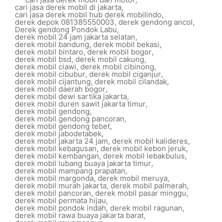
cari jasa derek mobil di jakarta
,
cari jasa derek mobil hub derek mobilindo
,
derek depok 081385550003
,
derek gendong ancol
,
Derek gendong Pondok Labu
,
derek mobil 24 jam jakarta selatan
,
derek mobil bandung
,
derek mobil bekasi
,
derek mobil bintaro
,
derek mobil bogor
,
derek mobil bsd
,
derek mobil cakung
,
derek mobil ciawi
,
derek mobil cibinong
,
derek mobil cibubur
,
derek mobil ciganjur
,
derek mobil cijantung
,
derek mobil cilandak
,
derek mobil daerah bogor
,
derek mobil dewi sartika jakarta
,
derek mobil duren sawit jakarta timur
,
derek mobil gendong
,
derek mobil gendong pancoran
,
derek mobil gendong tebet
,
derek mobil jabodetabek
,
derek mobil jakarta 24 jam
,
derek mobil kalideres
,
derek mobil kebagusan
,
derek mobil kebon jeruk
,
derek mobil kembangan
,
derek mobil lebakbulus
,
derek mobil lubang buaya jakarta timur
,
derek mobil mampang prapatan
,
derek mobil margonda
,
derek mobil meruya
,
derek mobil murah jakarta
,
derek mobil palmerah
,
derek mobil pancoran
,
derek mobil pasar minggu
,
derek mobil permata hijau
,
derek mobil pondok indah
,
derek mobil ragunan
,
derek mobil rawa buaya jakarta barat
,