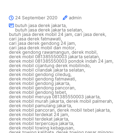
24 September 2020
admin
butuh jasa derek jakarta
,
butuh jasa derek jakarta selatan
,
butuh jasa derek mobil 24 jam
,
cari jasa derek
,
cari jasa derek fatmawati
,
cari jasa derek gendong 24 jam
,
cari jasa derek mobil dan motor
,
derek gendong rawamangun
,
derek mobil
,
derek mobil 081385550003 jakarta selatan
,
derek mobil 081385550003 pondok indah 24 jam
,
derek mobil cijantung derek mobilindo
,
derek mobil cilandak jakarta selatan
,
derek mobil gendong ciledug
,
derek mobil gendong fatmawati
,
derek mobil gendong jakarta
,
derek mobil gendong pancoran
,
derek mobil gendong tebet
,
derek mobil meruya 081385550003 jakarta
,
derek mobil murah jakarta
,
derek mobil palmerah
,
derek mobil pamulang jakarta
,
derek mobil pancoran
,
derek mobil tebet jakarta
,
derek mobil terdekat 24 jam
,
derek mobil terdekat jakarta
,
derek mobil terpercaya jakarta
,
derek mobil towing kebagusan
,
derek towing kalibata
,
derek towing pasar minggu
,