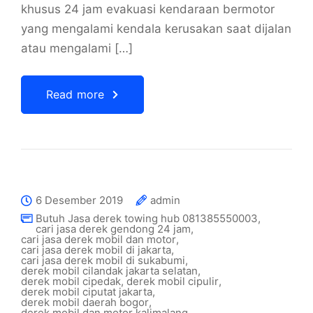
khusus 24 jam evakuasi kendaraan bermotor
yang mengalami kendala kerusakan saat dijalan
atau mengalami […]
Read more
6 Desember 2019
admin
Butuh Jasa derek towing hub 081385550003
,
cari jasa derek gendong 24 jam
,
cari jasa derek mobil dan motor
,
cari jasa derek mobil di jakarta
,
cari jasa derek mobil di sukabumi
,
derek mobil cilandak jakarta selatan
,
derek mobil cipedak
,
derek mobil cipulir
,
derek mobil ciputat jakarta
,
derek mobil daerah bogor
,
derek mobil dan motor kalimalang
,