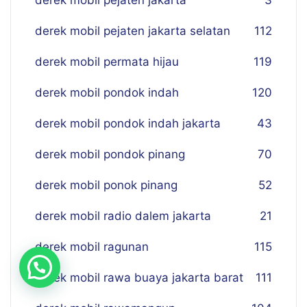
derek mobil pejaten jakarta
3
derek mobil pejaten jakarta selatan
112
derek mobil permata hijau
119
derek mobil pondok indah
120
derek mobil pondok indah jakarta
43
derek mobil pondok pinang
70
derek mobil ponok pinang
52
derek mobil radio dalem jakarta
21
derek mobil ragunan
115
derek mobil rawa buaya jakarta barat
111