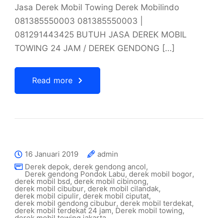
Jasa Derek Mobil Towing Derek Mobilindo
081385550003 081385550003 |
081291443425 BUTUH JASA DEREK MOBIL
TOWING 24 JAM / DEREK GENDONG […]
Read more
16 Januari 2019
admin
Derek depok
,
derek gendong ancol
,
Derek gendong Pondok Labu
,
derek mobil bogor
,
derek mobil bsd
,
derek mobil cibinong
,
derek mobil cibubur
,
derek mobil cilandak
,
derek mobil cipulir
,
derek mobil ciputat
,
derek mobil gendong cibubur
,
derek mobil terdekat
,
derek mobil terdekat 24 jam
,
Derek mobil towing
,
derek mobil towing jakarta
,