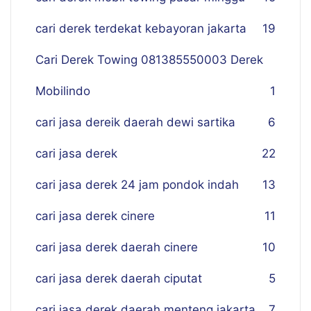
cari derek terdekat kebayoran jakarta
19
Cari Derek Towing 081385550003 Derek
Mobilindo
1
cari jasa dereik daerah dewi sartika
6
cari jasa derek
22
cari jasa derek 24 jam pondok indah
13
cari jasa derek cinere
11
cari jasa derek daerah cinere
10
cari jasa derek daerah ciputat
5
cari jasa derek daerah menteng jakarta
7