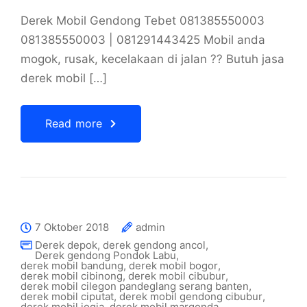
Derek Mobil Gendong Tebet 081385550003
081385550003 | 081291443425 Mobil anda
mogok, rusak, kecelakaan di jalan ?? Butuh jasa
derek mobil […]
Read more
7 Oktober 2018
admin
Derek depok
,
derek gendong ancol
,
Derek gendong Pondok Labu
,
derek mobil bandung
,
derek mobil bogor
,
derek mobil cibinong
,
derek mobil cibubur
,
derek mobil cilegon pandeglang serang banten
,
derek mobil ciputat
,
derek mobil gendong cibubur
,
derek mobil jogja
,
derek mobil margonda
,