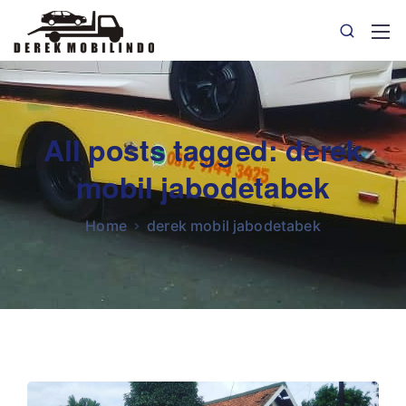
All posts tagged: derek
mobil jabodetabek
Home
derek mobil jabodetabek