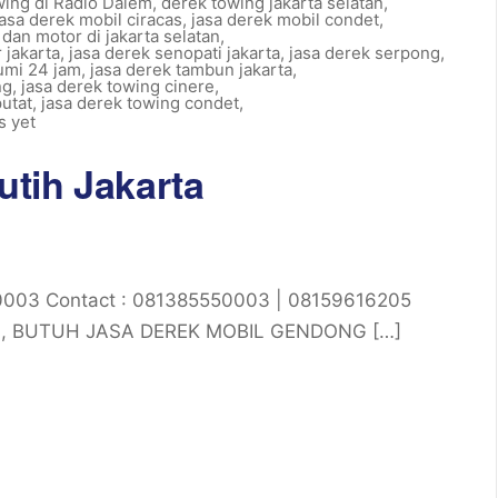
ing di Radio Dalem
,
derek towing jakarta selatan
,
jasa derek mobil ciracas
,
jasa derek mobil condet
,
 dan motor di jakarta selatan
,
 jakarta
,
jasa derek senopati jakarta
,
jasa derek serpong
,
umi 24 jam
,
jasa derek tambun jakarta
,
ng
,
jasa derek towing cinere
,
putat
,
jasa derek towing condet
,
 yet
tih Jakarta
0003 Contact : 081385550003 | 08159616205
id, BUTUH JASA DEREK MOBIL GENDONG […]