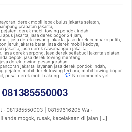
mayoran
,
derek mobil lebak bulus jakarta selatan
,
mampang prapatan jakarta
,
 pejaten
,
derek mobil towing pondok indah
,
 apus jakarta
,
jasa derek bogor 24 jam
,
imur
,
jasa derek cawang jakarta
,
jasa derek cempaka putih
,
on jeruk jakarta barat
,
jasa derek mobil kedoya
,
n jakarta
,
jasa derek rawamangun jakarta
,
a
,
jasa derek serpong
,
jasa derek setiabudi jakarta selatan
,
onda depok
,
jasa derek towing menteng
,
jasa derek towing pesanggrahan
,
 pancoran jakarta
,
layanan jasa derek pondok indah
,
ng pejaten
,
mobil derek towing terbaru
,
mobil towing bogor
il
,
pusat derek mobil cakung
No comments yet
 081385550003
t : 081385550003 | 08159616205 Wa :
 anda mogok, rusak, kecelakaan di jalan […]