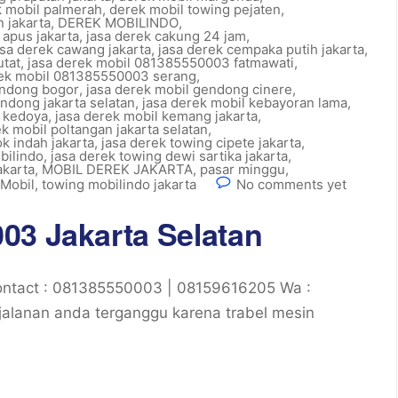
 mobil palmerah
,
derek mobil towing pejaten
,
 jakarta
,
DEREK MOBILINDO
,
 apus jakarta
,
jasa derek cakung 24 jam
,
asa derek cawang jakarta
,
jasa derek cempaka putih jakarta
,
utat
,
jasa derek mobil 081385550003 fatmawati
,
rek mobil 081385550003 serang
,
endong bogor
,
jasa derek mobil gendong cinere
,
ndong jakarta selatan
,
jasa derek mobil kebayoran lama
,
l kedoya
,
jasa derek mobil kemang jakarta
,
ek mobil poltangan jakarta selatan
,
k indah jakarta
,
jasa derek towing cipete jakarta
,
bilindo
,
jasa derek towing dewi sartika jakarta
,
akarta
,
MOBIL DEREK JAKARTA
,
pasar minggu
,
Mobil
,
towing mobilindo jakarta
No comments yet
03 Jakarta Selatan
ontact : 081385550003 | 08159616205 Wa :
alanan anda terganggu karena trabel mesin