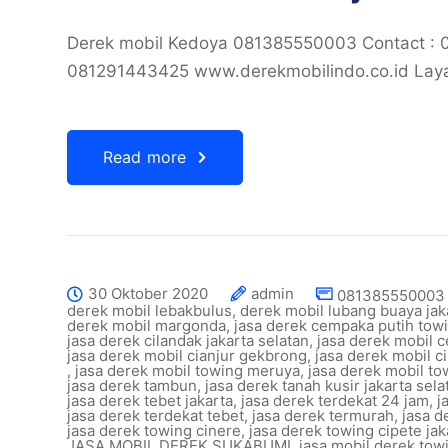
Derek mobil Kedoya 081385550003 Contact :
081291443425 www.derekmobilindo.co.id Layan
Read more
30 Oktober 2020
admin
081385550003 
derek mobil lebakbulus
,
derek mobil lubang buaya jak
derek mobil margonda
,
jasa derek cempaka putih tow
jasa derek cilandak jakarta selatan
,
jasa derek mobil c
jasa derek mobil cianjur gekbrong
,
jasa derek mobil c
,
jasa derek mobil towing meruya
,
jasa derek mobil to
jasa derek tambun
,
jasa derek tanah kusir jakarta sela
jasa derek tebet jakarta
,
jasa derek terdekat 24 jam
,
j
jasa derek terdekat tebet
,
jasa derek termurah
,
jasa d
jasa derek towing cinere
,
jasa derek towing cipete jak
JASA MOBIL DEREK SUKABUMI
,
jasa mobil derek towi