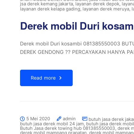
jsa derek kemang jakarta
,
layanan derek depok
,
layan
layanan derek kelapa gading
,
layanan derek meruya
,
l
Derek mobil Duri kosa
Derek mobil Duri kosambi 081385550003 BU
DEREK GENDONG ?? PERCAYAKAN HANYA PAD
Read more
5 Mei 2020
admin
butuh jasa derek jaka
butuh jasa derek mobil 24 jam
,
butuh jasa derek mobi
Butuh Jasa derek towing hub 081385550003
,
derek m
derek mobil mampang prapatan
,
derek mobil mampang