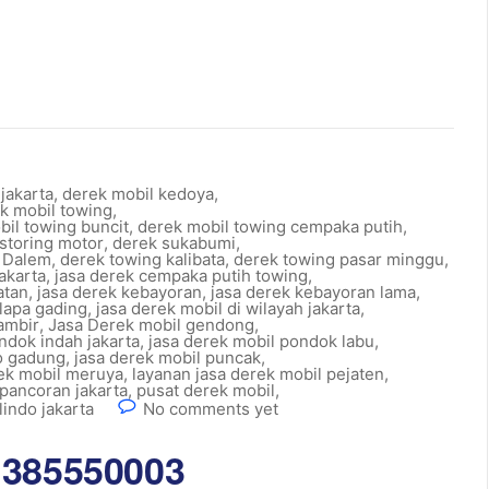
jakarta
,
derek mobil kedoya
,
k mobil towing
,
bil towing buncit
,
derek mobil towing cempaka putih
,
storing motor
,
derek sukabumi
,
o Dalem
,
derek towing kalibata
,
derek towing pasar minggu
,
akarta
,
jasa derek cempaka putih towing
,
atan
,
jasa derek kebayoran
,
jasa derek kebayoran lama
,
lapa gading
,
jasa derek mobil di wilayah jakarta
,
ambir
,
Jasa Derek mobil gendong
,
ndok indah jakarta
,
jasa derek mobil pondok labu
,
lo gadung
,
jasa derek mobil puncak
,
rek mobil meruya
,
layanan jasa derek mobil pejaten
,
 pancoran jakarta
,
pusat derek mobil
,
indo jakarta
No comments yet
1385550003