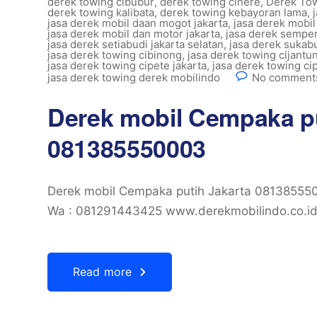
derek towing cibubur
,
derek towing cinere
,
Derek Tow
derek towing kalibata
,
derek towing kebayoran lama
,
jasa derek mobil daan mogot jakarta
,
jasa derek mobil
jasa derek mobil dan motor jakarta
,
jasa derek semper
jasa derek setiabudi jakarta selatan
,
jasa derek sukab
jasa derek towing cibinong
,
jasa derek towing cijantu
jasa derek towing cipete jakarta
,
jasa derek towing ci
jasa derek towing derek mobilindo
No comments
Derek mobil Cempaka pu
081385550003
Derek mobil Cempaka putih Jakarta 08138555
Wa : 081291443425 www.derekmobilindo.co.
Read more