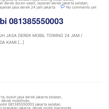
an derek duren sawit
,
layanan derek jakarta selatan
,
ayanan jasa derek 24 jam jakarta
No comments yet
mbi 081385550003
TUH JASA DEREK MOBIL TOWING 24 JAM /
A KAMI […]
rta
,
butuh jasa derek jakarta selatan
,
l derek mobilindo
,
obil 081385550003 jakarta selatan
,
 prapatan jakarta
,
derek mobil margonda
,