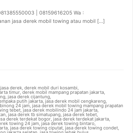
 081385550003 | 08159616205 Wa :
an jasa derek mobil towing atau mobil […]
jasa derek
,
derek mobil duri kosambi
,
arta timur
,
derek mobil mampang prapatan jakarta
,
ing
,
jasa derek cijantung
,
empaka putih jakarta
,
jasa derek mobil cengkareng
,
ibinong 24 jam
,
jasa derek mobil towing mampang prapatan
wing tebet
,
jasa derek mobilindo 24 jam jakarta
,
tan
,
jasa derek tb simatupang
,
jasa derek tebet
,
asa derek terdekat bogor
,
jasa derek terdekat jakarta
,
erek towing 24 jam
,
jasa derek towing bintaro
,
arta
,
jasa derek towing ciputat
,
jasa derek towing condet
,
ng jakarta selatan
,
jasa towing lebak bulus
,