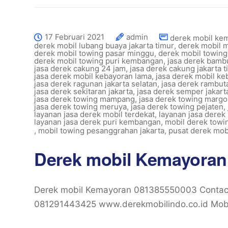
17 Februari 2021
admin
derek mobil ke
derek mobil lubang buaya jakarta timur
,
derek mobil 
derek mobil towing pasar minggu
,
derek mobil towing
derek mobil towing puri kembangan
,
jasa derek bambu
jasa derek cakung 24 jam
,
jasa derek cakung jakarta t
jasa derek mobil kebayoran lama
,
jasa derek mobil keb
jasa derek ragunan jakarta selatan
,
jasa derek rambuta
jasa derek sekitaran jakarta
,
jasa derek semper jakart
jasa derek towing mampang
,
jasa derek towing marg
jasa derek towing meruya
,
jasa derek towing pejaten
,
layanan jasa derek mobil terdekat
,
layanan jasa derek
layanan jasa derek puri kembangan
,
mobil derek towi
,
mobil towing pesanggrahan jakarta
,
pusat derek mob
Derek mobil Kemayoran
Derek mobil Kemayoran 081385550003 Contac
081291443425 www.derekmobilindo.co.id Mobil