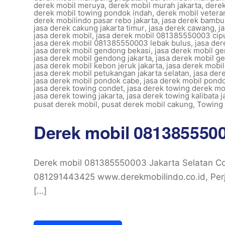
derek mobil meruya
,
derek mobil murah jakarta
,
derek
derek mobil towing pondok indah
,
derek mobil veteran
derek mobilindo pasar rebo jakarta
,
jasa derek bambu
jasa derek cakung jakarta timur
,
jasa derek cawang
,
j
jasa derek mobil
,
jasa derek mobil 081385550003 cip
jasa derek mobil 081385550003 lebak bulus
,
jasa de
jasa derek mobil gendong bekasi
,
jasa derek mobil g
jasa derek mobil gendong jakarta
,
jasa derek mobil ge
jasa derek mobil kebon jeruk jakarta
,
jasa derek mobi
jasa derek mobil petukangan jakarta selatan
,
jasa der
jasa derek mobil pondok cabe
,
jasa derek mobil pondo
jasa derek towing condet
,
jasa derek towing derek mo
jasa derek towing jakarta
,
jasa derek towing kalibata j
pusat derek mobil
,
pusat derek mobil cakung
,
Towing 
Derek mobil 0813855500
Derek mobil 081385550003 Jakarta Selatan C
081291443425 www.derekmobilindo.co.id, Perj
[…]