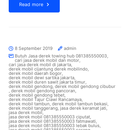
Read more
8 September 2019
admin
Butuh Jasa derek towing hub 081385550003
,
cari jasa derek mobil dan motor
,
cari jasa derek mobil di jakarta
,
derek mobil cijantung derek mobilindo
,
derek mobil daerah bogor
,
derek mobil dewi sartika jakarta
,
derek mobil duren sawit jakarta timur
,
derek mobil gendong
,
derek mobil gendong cibubur
,
derek mobil gendong pancoran
,
derek mobil gendong tebet
,
derek mobil Tajur Ciawi Rancamaya
,
derek mobil tambun
,
derek mobil tambun bekasi
,
derek mobil tanggerang
,
jasa derek keramat jati
,
jasa derek mobil
,
jasa derek mobil 081385550003 ciputat
,
jasa derek mobil 081385550003 fatmawati
,
jasa derek mobil 081385550003 lebak bulus
,
jasa derek mobil 081385550003 serang
,