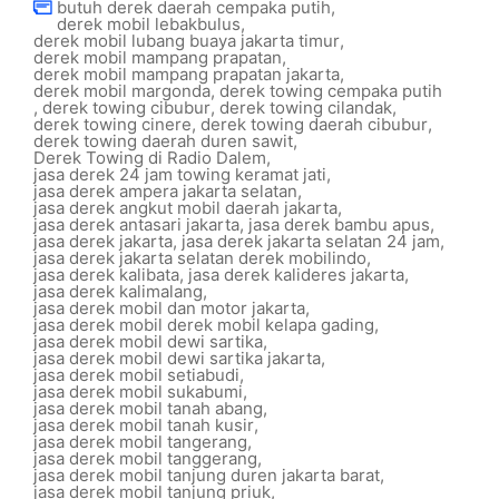
butuh derek daerah cempaka putih
,
derek mobil lebakbulus
,
derek mobil lubang buaya jakarta timur
,
derek mobil mampang prapatan
,
derek mobil mampang prapatan jakarta
,
derek mobil margonda
,
derek towing cempaka putih
,
derek towing cibubur
,
derek towing cilandak
,
derek towing cinere
,
derek towing daerah cibubur
,
derek towing daerah duren sawit
,
Derek Towing di Radio Dalem
,
jasa derek 24 jam towing keramat jati
,
jasa derek ampera jakarta selatan
,
jasa derek angkut mobil daerah jakarta
,
jasa derek antasari jakarta
,
jasa derek bambu apus
,
jasa derek jakarta
,
jasa derek jakarta selatan 24 jam
,
jasa derek jakarta selatan derek mobilindo
,
jasa derek kalibata
,
jasa derek kalideres jakarta
,
jasa derek kalimalang
,
jasa derek mobil dan motor jakarta
,
jasa derek mobil derek mobil kelapa gading
,
jasa derek mobil dewi sartika
,
jasa derek mobil dewi sartika jakarta
,
jasa derek mobil setiabudi
,
jasa derek mobil sukabumi
,
jasa derek mobil tanah abang
,
jasa derek mobil tanah kusir
,
jasa derek mobil tangerang
,
jasa derek mobil tanggerang
,
jasa derek mobil tanjung duren jakarta barat
,
jasa derek mobil tanjung priuk
,