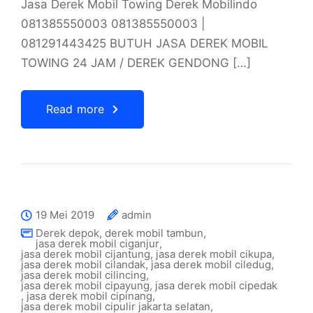
Jasa Derek Mobil Towing Derek Mobilindo
081385550003 081385550003 |
081291443425 BUTUH JASA DEREK MOBIL
TOWING 24 JAM / DEREK GENDONG […]
Read more
19 Mei 2019
admin
Derek depok
,
derek mobil tambun
,
jasa derek mobil ciganjur
,
jasa derek mobil cijantung
,
jasa derek mobil cikupa
,
jasa derek mobil cilandak
,
jasa derek mobil ciledug
,
jasa derek mobil cilincing
,
jasa derek mobil cipayung
,
jasa derek mobil cipedak
,
jasa derek mobil cipinang
,
jasa derek mobil cipulir jakarta selatan
,