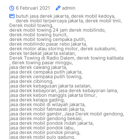
6 Februari 2021
admin
butuh jasa derek jakarta
,
derek mobil kedoya
,
derek mobil terpercaya jakarta
,
derek mobil tmii
,
Derek mobil towing
,
derek mobil towing 24 jam derek mobilindo
,
derek mobil towing buncit
,
derek mobil towing cempaka putih
,
derek mobilindo pasar rebo jakarta
,
derek motor atau storing motor
,
derek sukabumi
,
derek terdekat jakarta selatan
,
Derek Towing di Radio Dalem
,
derek towing kalibata
,
derek towing pasar minggu
,
jasa derek cawang jakarta
,
jasa derek cempaka putih jakarta
,
jasa derek cempaka putih towing
,
jasa derek cibinong
,
jasa derek kebagusan jakarta selatan
,
jasa derek kebayoran
,
jasa derek kebayoran lama
,
jasa derek kebon manggis jakarta timur
,
jasa derek kelapa gading
,
jasa derek mobil di wilayah jakarta
,
jasa derek mobil fatmawati jakarta
,
jasa derek mobil gambir
,
Jasa Derek mobil gendong
,
jasa derek mobil gendong bekasi
,
jasa derek mobil pondok indah jakarta
,
jasa derek mobil pondok labu
,
jasa derek mobil pondok pinang
,
jasa derek mobil pulo gadung
,