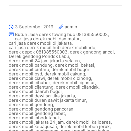
3 September 2019
admin
Butuh Jasa derek towing hub 081385550003
,
cari jasa derek mobil dan motor
,
cari jasa derek mobil di jakarta
,
cari jasa derek mobil hub derek mobilindo
,
derek depok 081385550003
,
derek gendong ancol
,
Derek gendong Pondok Labu
,
derek mobil 24 jam jakarta selatan
,
derek mobil bandung
,
derek mobil bekasi
,
derek mobil bintaro
,
derek mobil bogor
,
derek mobil bsd
,
derek mobil cakung
,
derek mobil ciawi
,
derek mobil cibinong
,
derek mobil cibubur
,
derek mobil ciganjur
,
derek mobil cijantung
,
derek mobil cilandak
,
derek mobil daerah bogor
,
derek mobil dewi sartika jakarta
,
derek mobil duren sawit jakarta timur
,
derek mobil gendong
,
derek mobil gendong pancoran
,
derek mobil gendong tebet
,
derek mobil jabodetabek
,
derek mobil jakarta 24 jam
,
derek mobil kalideres
,
derek mobil kebagusan
,
derek mobil kebon jeruk
,
derek mobil kembangan
,
derek mobil lebakbulus
,