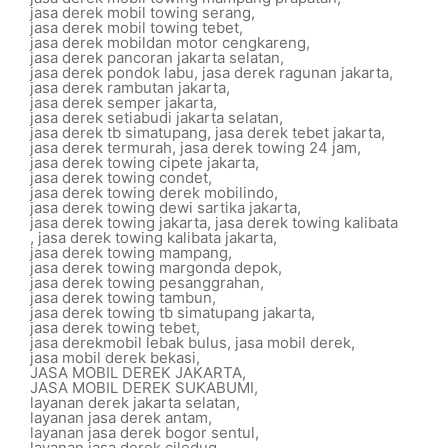
jasa derek mobil towing serang
,
jasa derek mobil towing tebet
,
jasa derek mobildan motor cengkareng
,
jasa derek pancoran jakarta selatan
,
jasa derek pondok labu
,
jasa derek ragunan jakarta
,
jasa derek rambutan jakarta
,
jasa derek semper jakarta
,
jasa derek setiabudi jakarta selatan
,
jasa derek tb simatupang
,
jasa derek tebet jakarta
,
jasa derek termurah
,
jasa derek towing 24 jam
,
jasa derek towing cipete jakarta
,
jasa derek towing condet
,
jasa derek towing derek mobilindo
,
jasa derek towing dewi sartika jakarta
,
jasa derek towing jakarta
,
jasa derek towing kalibata
,
jasa derek towing kalibata jakarta
,
jasa derek towing mampang
,
jasa derek towing margonda depok
,
jasa derek towing pesanggrahan
,
jasa derek towing tambun
,
jasa derek towing tb simatupang jakarta
,
jasa derek towing tebet
,
jasa derekmobil lebak bulus
,
jasa mobil derek
,
jasa mobil derek bekasi
,
JASA MOBIL DEREK JAKARTA
,
JASA MOBIL DEREK SUKABUMI
,
layanan derek jakarta selatan
,
layanan jasa derek antam
,
layanan jasa derek bogor sentul
,
layanan jasa derek ciledug
,