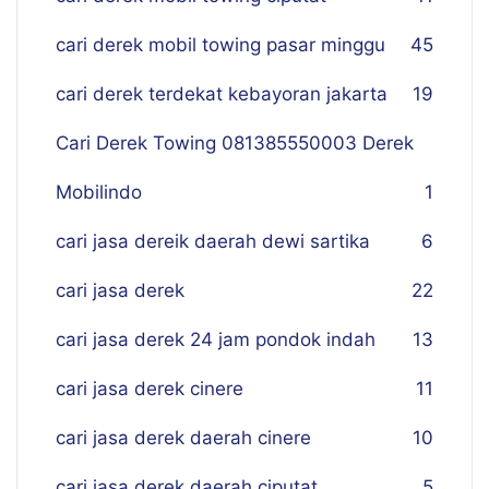
cari derek mobil towing pasar minggu
45
cari derek terdekat kebayoran jakarta
19
Cari Derek Towing 081385550003 Derek
Mobilindo
1
cari jasa dereik daerah dewi sartika
6
cari jasa derek
22
cari jasa derek 24 jam pondok indah
13
cari jasa derek cinere
11
cari jasa derek daerah cinere
10
cari jasa derek daerah ciputat
5