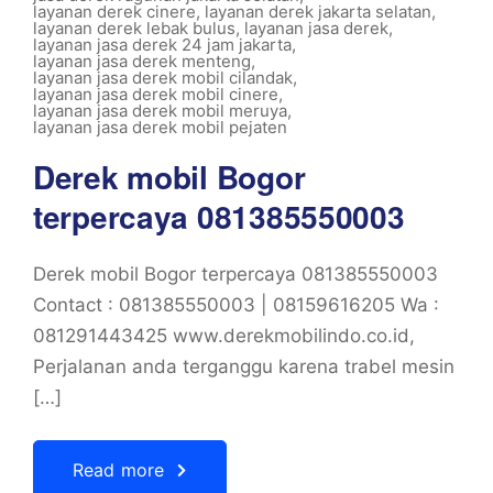
layanan derek cinere
,
layanan derek jakarta selatan
,
layanan derek lebak bulus
,
layanan jasa derek
,
layanan jasa derek 24 jam jakarta
,
layanan jasa derek menteng
,
layanan jasa derek mobil cilandak
,
layanan jasa derek mobil cinere
,
layanan jasa derek mobil meruya
,
layanan jasa derek mobil pejaten
Derek mobil Bogor
terpercaya 081385550003
Derek mobil Bogor terpercaya 081385550003
Contact : 081385550003 | 08159616205 Wa :
081291443425 www.derekmobilindo.co.id,
Perjalanan anda terganggu karena trabel mesin
[…]
Read more