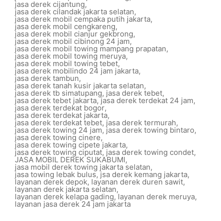
jasa derek cijantung
,
jasa derek cilandak jakarta selatan
,
jasa derek mobil cempaka putih jakarta
,
jasa derek mobil cengkareng
,
jasa derek mobil cianjur gekbrong
,
jasa derek mobil cibinong 24 jam
,
jasa derek mobil towing mampang prapatan
,
jasa derek mobil towing meruya
,
jasa derek mobil towing tebet
,
jasa derek mobilindo 24 jam jakarta
,
jasa derek tambun
,
jasa derek tanah kusir jakarta selatan
,
jasa derek tb simatupang
,
jasa derek tebet
,
jasa derek tebet jakarta
,
jasa derek terdekat 24 jam
,
jasa derek terdekat bogor
,
jasa derek terdekat jakarta
,
jasa derek terdekat tebet
,
jasa derek termurah
,
jasa derek towing 24 jam
,
jasa derek towing bintaro
,
jasa derek towing cinere
,
jasa derek towing cipete jakarta
,
jasa derek towing ciputat
,
jasa derek towing condet
,
JASA MOBIL DEREK SUKABUMI
,
jasa mobil derek towing jakarta selatan
,
jasa towing lebak bulus
,
jsa derek kemang jakarta
,
layanan derek depok
,
layanan derek duren sawit
,
layanan derek jakarta selatan
,
layanan derek kelapa gading
,
layanan derek meruya
,
layanan jasa derek 24 jam jakarta