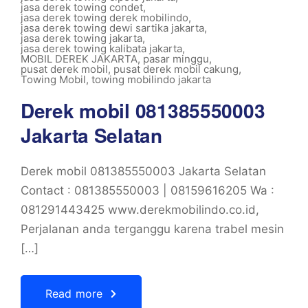
jasa derek towing condet
,
jasa derek towing derek mobilindo
,
jasa derek towing dewi sartika jakarta
,
jasa derek towing jakarta
,
jasa derek towing kalibata jakarta
,
MOBIL DEREK JAKARTA
,
pasar minggu
,
pusat derek mobil
,
pusat derek mobil cakung
,
Towing Mobil
,
towing mobilindo jakarta
Derek mobil 081385550003
Jakarta Selatan
Derek mobil 081385550003 Jakarta Selatan
Contact : 081385550003 | 08159616205 Wa :
081291443425 www.derekmobilindo.co.id,
Perjalanan anda terganggu karena trabel mesin
[…]
Read more