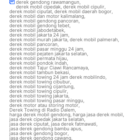
derek gendong rawamangun
,
derek mobil cipedak
,
derek mobil cipulir
,
derek mobil ciputat
,
derek mobil daerah bogor
,
derek mobil dan motor kalimalang
,
derek mobil gendong pancoran
,
derek mobil gendong tebet
,
derek mobil jabodetabek
,
derek mobil jakarta 24 jam
,
derek mobil murah jakarta
,
derek mobil palmerah
,
derek mobil pancoran
,
derek mobil pasar minggu 24 jam
,
derek mobil pejaten jakarta selatan
,
derek mobil permata hijau
,
derek mobil pondok indah
,
derek mobil Tajur Ciawi Rancamaya
,
derek mobil tambun bekasi
,
derek mobil towing 24 jam derek mobilindo
,
derek mobil towing cibubur
,
derek mobil towing cijantung
,
derek mobil towing cipulir
,
derek mobil towing jakarta
,
derek mobil towing pasar minggu
,
derek motor atau storing motor
,
Derek Towing di Radio Dalem
,
harga derek mobil gendong
,
harga jasa derek mobil
,
jasa derek cipedak jakarta selatan
,
jasa derek ciputat
,
jasa derek fatmawati
,
jasa derek gendong bambu apus
,
jasa derek gendong bogor
,
jasa derek gendong cawang
,