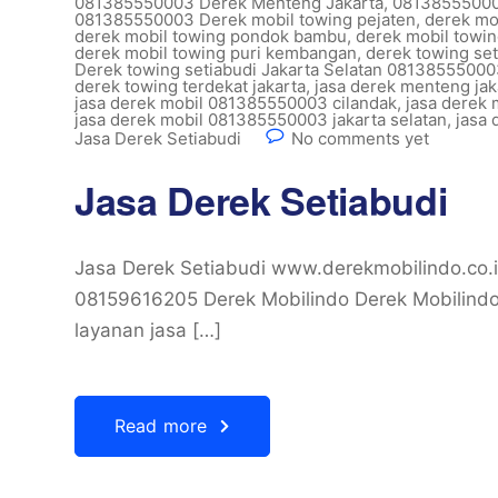
081385550003 Derek Menteng Jakarta
,
08138555000
081385550003 Derek mobil towing pejaten
,
derek mo
derek mobil towing pondok bambu
,
derek mobil towi
derek mobil towing puri kembangan
,
derek towing set
Derek towing setiabudi Jakarta Selatan 0813855500
derek towing terdekat jakarta
,
jasa derek menteng jak
jasa derek mobil 081385550003 cilandak
,
jasa derek
jasa derek mobil 081385550003 jakarta selatan
,
jasa
Jasa Derek Setiabudi
No comments yet
Jasa Derek Setiabudi
Jasa Derek Setiabudi www.derekmobilindo.co
08159616205 Derek Mobilindo Derek Mobilindo
layanan jasa […]
Read more