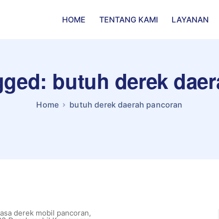
HOME
TENTANG KAMI
LAYANAN
agged: butuh derek dae
Home
butuh derek daerah pancoran
asa derek mobil pancoran
,