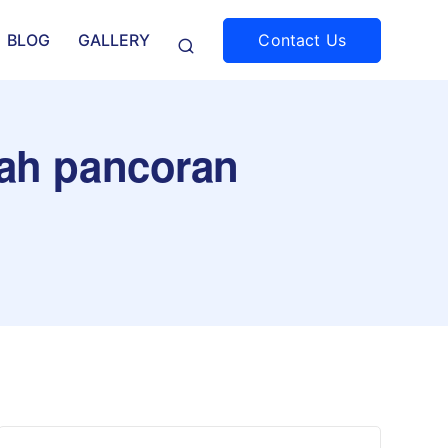
Contact Us
BLOG
GALLERY
rah pancoran