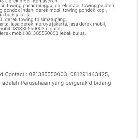
3 Derek mobil Kemayoran
,
bil towing pasar minggu
,
derek mobil towing pejaten
,
ng pondok indah
,
derek mobil towing pondok kopi
,
ia budi jakarta
,
03
,
derek towing tb simatupang
,
arta
,
jasa derek meruya jakarta
,
jasa derek mobil
,
 mobil 081385550003 ciputat
,
 derek mobil 081385550003 lebak bulus
,
.id Contact : 081385550003, 081291443425,
 adalah Perusahaan yang bergerak dibidang