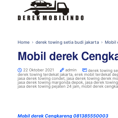
Home
derek towing setia budi jakarta
Mobil
Mobil derek Cengk
22 Oktober 2021
admin
derek towing set
derek towing terdekat jakarta
,
erek mobil terdekat de
jasa derek towing condet
,
jasa derek towing derek mo
jasa derek towing margonda depok
,
jasa derek towin
jasa derek towing pejaten 24 jam
,
mobil derek cengka
Mobil derek Cengkareng 081385550003