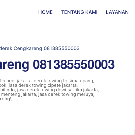
HOME
TENTANG KAMI
LAYANAN
 derek Cengkareng 081385550003
areng 081385550003
ia budi jakarta
,
derek towing tb simatupang
,
pok
,
jasa derek towing cipete jakarta
,
bilindo
,
jasa derek towing dewi sartika jakarta
,
g menteng jakarta
,
jasa derek towing meruya
,
reng\