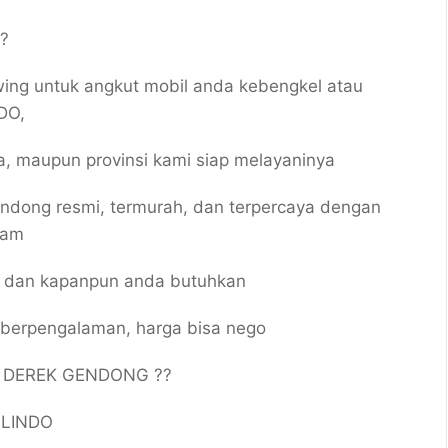
??
wing untuk angkut mobil anda kebengkel atau
DO,
ta, maupun provinsi kami siap melayaninya
endong resmi, termurah, dan terpercaya dengan
jam
n dan kapanpun anda butuhkan
, berpengalaman, harga bisa nego
/ DEREK GENDONG ??
ILINDO