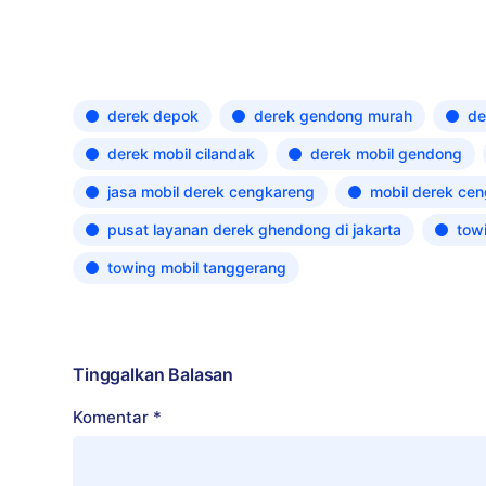
derek depok
derek gendong murah
de
derek mobil cilandak
derek mobil gendong
jasa mobil derek cengkareng
mobil derek ce
pusat layanan derek ghendong di jakarta
tow
towing mobil tanggerang
Tinggalkan Balasan
Komentar
*