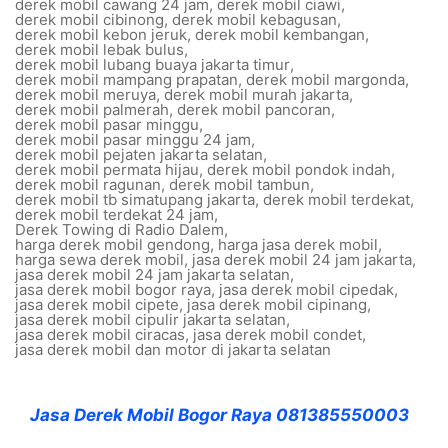
derek mobil cawang 24 jam
,
derek mobil ciawi
,
derek mobil cibinong
,
derek mobil kebagusan
,
derek mobil kebon jeruk
,
derek mobil kembangan
,
derek mobil lebak bulus
,
derek mobil lubang buaya jakarta timur
,
derek mobil mampang prapatan
,
derek mobil margonda
,
derek mobil meruya
,
derek mobil murah jakarta
,
derek mobil palmerah
,
derek mobil pancoran
,
derek mobil pasar minggu
,
derek mobil pasar minggu 24 jam
,
derek mobil pejaten jakarta selatan
,
derek mobil permata hijau
,
derek mobil pondok indah
,
derek mobil ragunan
,
derek mobil tambun
,
derek mobil tb simatupang jakarta
,
derek mobil terdekat
,
derek mobil terdekat 24 jam
,
Derek Towing di Radio Dalem
,
harga derek mobil gendong
,
harga jasa derek mobil
,
harga sewa derek mobil
,
jasa derek mobil 24 jam jakarta
,
jasa derek mobil 24 jam jakarta selatan
,
jasa derek mobil bogor raya
,
jasa derek mobil cipedak
,
jasa derek mobil cipete
,
jasa derek mobil cipinang
,
jasa derek mobil cipulir jakarta selatan
,
jasa derek mobil ciracas
,
jasa derek mobil condet
,
jasa derek mobil dan motor di jakarta selatan
Jasa Derek Mobil Bogor Raya 081385550003