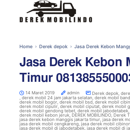
Home
Derek depok
Jasa Derek Kebon Mang
Jasa Derek Kebon 
Timur 08138555000
14 Maret 2019
admin
Derek depok
,
dere
,
derek mobil 24 jam jakarta selatan
,
derek mobil ban
derek mobil bogor
,
derek mobil bsd
,
derek mobil cibi
derek mobil cipulir
,
derek mobil ciputat
,
derek mobil 
derek mobil gendong tebet
,
derek mobil jabodetabek
derek mobil kebon jeruk
,
DEREK MOBILINDO
,
Derek T
jasa derek kebon manggis jakarta timur
,
jasa derek m
jasa derek mobil cengkareng
,
jasa derek mobil cibino
jasa derek mobil di jabodetabek
,
jasa derek mobil di j