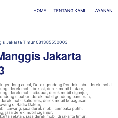
HOME
TENTANG KAMI
LAYANAN
gis Jakarta Timur 081385550003
Manggis Jakarta
3
k gendong ancol
,
Derek gendong Pondok Labu
,
derek mobil
dung
,
derek mobil bekasi
,
derek mobil bintaro
,
nong
,
derek mobil cibubur
,
derek mobil ciganjur
,
gendong cibubur
,
derek mobil gendong pancoran
,
,
derek mobil kalideres
,
derek mobil kebagusan
,
owing di Radio Dalem
,
obil cawang
,
jasa derek mobil cempaka putih
,
ng
,
jasa derek mobil ciganjur
,
akarta selatan
,
jasa derek mobil di jakarta timur
,