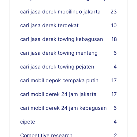
cari jasa derek mobilindo jakarta
23
cari jasa derek terdekat
10
cari jasa derek towing kebagusan
18
cari jasa derek towing menteng
6
cari jasa derek towing pejaten
4
cari mobil depok cempaka putih
17
cari mobil derek 24 jam jakarta
17
cari mobil derek 24 jam kebagusan
6
cipete
4
Competitive research
2