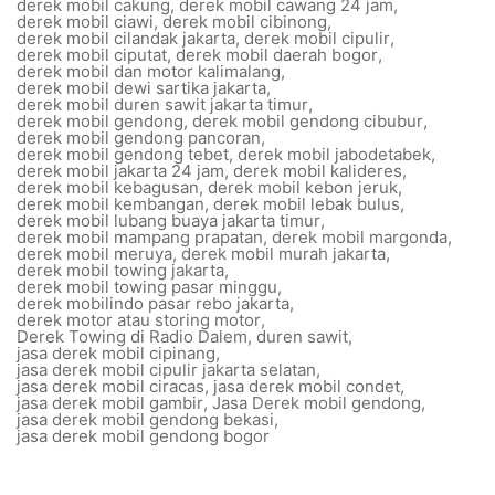
derek mobil cakung
,
derek mobil cawang 24 jam
,
derek mobil ciawi
,
derek mobil cibinong
,
derek mobil cilandak jakarta
,
derek mobil cipulir
,
derek mobil ciputat
,
derek mobil daerah bogor
,
derek mobil dan motor kalimalang
,
derek mobil dewi sartika jakarta
,
derek mobil duren sawit jakarta timur
,
derek mobil gendong
,
derek mobil gendong cibubur
,
derek mobil gendong pancoran
,
derek mobil gendong tebet
,
derek mobil jabodetabek
,
derek mobil jakarta 24 jam
,
derek mobil kalideres
,
derek mobil kebagusan
,
derek mobil kebon jeruk
,
derek mobil kembangan
,
derek mobil lebak bulus
,
derek mobil lubang buaya jakarta timur
,
derek mobil mampang prapatan
,
derek mobil margonda
,
derek mobil meruya
,
derek mobil murah jakarta
,
derek mobil towing jakarta
,
derek mobil towing pasar minggu
,
derek mobilindo pasar rebo jakarta
,
derek motor atau storing motor
,
Derek Towing di Radio Dalem
,
duren sawit
,
jasa derek mobil cipinang
,
jasa derek mobil cipulir jakarta selatan
,
jasa derek mobil ciracas
,
jasa derek mobil condet
,
jasa derek mobil gambir
,
Jasa Derek mobil gendong
,
jasa derek mobil gendong bekasi
,
jasa derek mobil gendong bogor