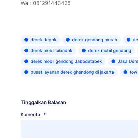
Wa : 081291443425
derek depok
derek gendong murah
de
derek mobil cilandak
derek mobil gendong
derek mobil gendong Jabodetabek
Jasa Der
pusat layanan derek ghendong di jakarta
tow
Tinggalkan Balasan
Komentar
*