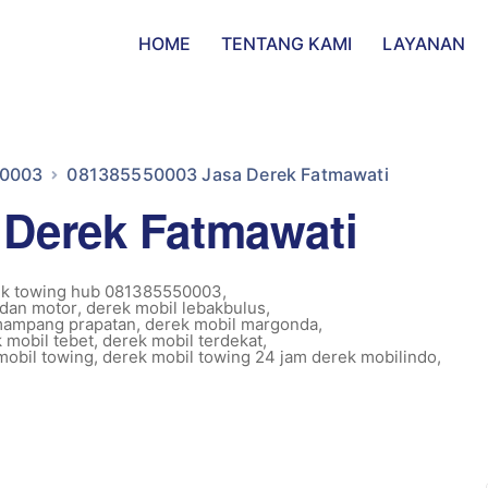
HOME
TENTANG KAMI
LAYANAN
50003
081385550003 Jasa Derek Fatmawati
 Derek Fatmawati
ek towing hub 081385550003
,
 dan motor
,
derek mobil lebakbulus
,
mampang prapatan
,
derek mobil margonda
,
 mobil tebet
,
derek mobil terdekat
,
mobil towing
,
derek mobil towing 24 jam derek mobilindo
,